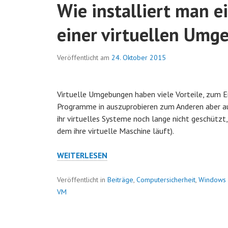
Wie installiert man e
einer virtuellen Umg
Veröffentlicht am
24. Oktober 2015
Virtuelle Umgebungen haben viele Vorteile, zum E
Programme in auszuprobieren zum Anderen aber auc
ihr virtuelles Systeme noch lange nicht geschützt
dem ihre virtuelle Maschine läuft).
WIE
WEITERLESEN
INSTALLIERT
MAN
Veröffentlicht in
Beiträge
,
Computersicherheit
,
Windows
EIN
VM
BETRIEBSSYSTEM
IN