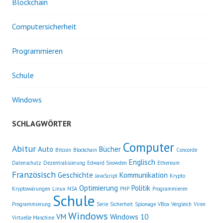
Blockchain
Computersicherheit
Programmieren
Schule
Windows
SCHLAGWÖRTER
Computer
Abitur
Auto
Bücher
Bitcoin
Blockchain
Concorde
Englisch
Datenschutz
Dezentralisierung
Edward Snowden
Ethereum
Französisch
Geschichte
Kommunikation
JavaScript
Krypto
Optimierung
Politik
Kryptowärungen
Linux
NSA
PHP
Programmieren
Schule
Programmierung
Serie
Sicherheit
Spionage
VBox
Vergleich
Viren
Windows
VM
Windows 10
Virtuelle Maschine